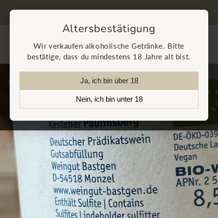
Direkt
 BUCHEN
zum
NEWS UND AKTIONEN IN UNSEREM NEWSLETTER
J
Inhalt
Altersbestätigung
Warenkorb
Wir verkaufen alkoholische Getränke. Bitte
bestätige, dass du mindestens 18 Jahre alt bist.
Ja, ich bin über 18
Nein, ich bin unter 18