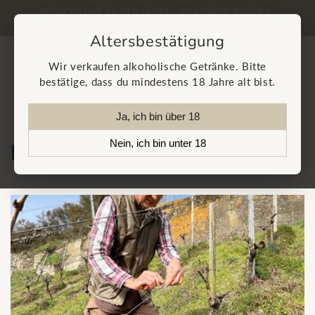
Direkt
zum
NEWS UND AKTIONEN IN UNSEREM NEWSLETTER
J
Inhalt
Altersbestätigung
Warenkorb
Wir verkaufen alkoholische Getränke. Bitte
bestätige, dass du mindestens 18 Jahre alt bist.
Ja, ich bin über 18
Nein, ich bin unter 18
News